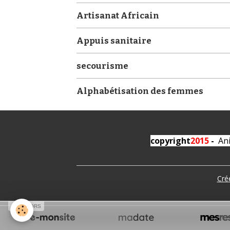
Artisanat Africain
Appuis sanitaire
secourisme
Alphabétisation des femmes
copyright
2015
-
Ani
Cré
SPONSORS